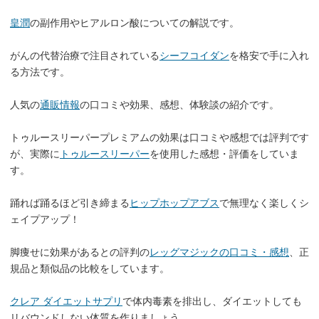
皇潤
の副作用やヒアルロン酸についての解説です。
がんの代替治療で注目されている
シーフコイダン
を格安で手に入れ
る方法です。
人気の
通販情報
の口コミや効果、感想、体験談の紹介です。
トゥルースリーパープレミアムの効果は口コミや感想では評判です
が、実際に
トゥルースリーパー
を使用した感想・評価をしていま
す。
踊れば踊るほど引き締まる
ヒップホップアブス
で無理なく楽しくシ
ェイプアップ！
脚痩せに効果があるとの評判の
レッグマジックの口コミ・感想
、正
規品と類似品の比較をしています。
クレア ダイエットサプリ
で体内毒素を排出し、ダイエットしても
リバウンドしない体質を作りましょう。