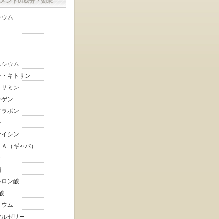
メントの成分・効果
シウム
ネシウム
ン・キトサン
コサミン
ーゲン
フラボン
ン
サイシン
ＢＡ（ギャバ）
ナ
菌
ルロン酸
酸
リウム
ヤルゼリー