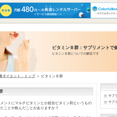
ビタミンＢ群：サプリメントで
ビタミンＢ群についての解説です
康ダイエット」トップ
＞ ビタミンＢ群
群
サプ
サプ
リメントにマルチビタミンとか総合ビタミン剤というもの
いたことや飲んだことがありますか？