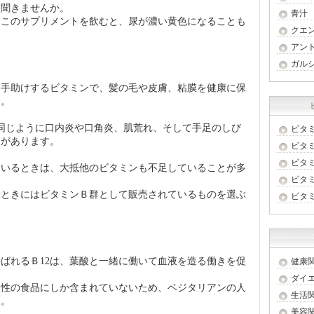
く聞きませんか。
青汁
、このサプリメントを飲むと、尿が濃い黄色になることも
クエ
アン
ガル
を手助けするビタミンで、髪の毛や皮膚、粘膜を健康に保
す。
同じように口内炎や口角炎、肌荒れ、そして手足のしび
ビタ
とがあります。
ビタ
ビタ
ているときは、大抵他のビタミンも不足していることが多
ビタ
ぶときにはビタミンＢ群として販売されているものを選ぶ
ビタ
ばれるＢ12は、葉酸と一緒に働いて血液を造る働きを促
健康
ダイ
物性の食品にしか含まれていないため、ベジタリアンの人
生活
す。
美容