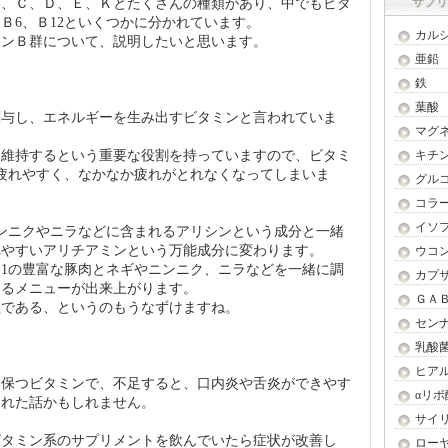
サプリ
Ｂ、Ｃ、Ｄ、Ｅ、Ｋとたくさんの種類があり、中でもビタ
、Ｂ6、Ｂ12といくつかに分かれています。
カル
ミンＢ群について、説明したいと思います。
亜鉛
鉄
葉酸
関与し、エネルギーを生み出すビタミンと言われていま
マグ
を維持するという重要な役割を持っていますので、ビタミ
キチ
疲れやすく、なかなか疲れがとれなくなってしまいま
グル
コラ
イソ
ンニクやニラなどに含まれるアリシンという成分と一緒
れやすいアリチアミンという万能成分に変わります。
ウコ
1の豊富な豚肉とネギやニンニク、ニラなどを一緒に調
カプ
出るメニューが出来上がります。
ＧＡ
理である、というのもうなずけますね。
セン
乳酸
ヒア
を保つビタミンで、不足すると、口内炎や舌炎ができやす
αリポ
られた話かもしれません。
サイ
ビタミン系のサプリメントを飲んでいたら症状が改善し
ロー