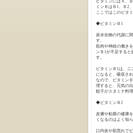
ビタミンにはＡ、
ミンＢはＢ1、Ｂ2
ここではこのビタ
◆ビタミンＢ1
炭水化物の代謝に
す。
筋肉や神経の働き
ンＢ1が不足すると
す。
ビタミンＢ1は、ニ
になると、吸収さ
なので、ビタミンＢ
理すると、元気の
餃子がスタミナ料
◆ビタミンＢ2
皮膚や粘膜の健康
くなるのはよく知
口内炎や肌荒れで